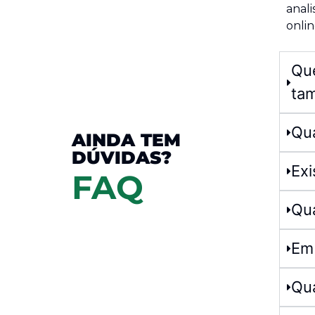
anali
onlin
Que
ta
Qu
AINDA TEM
DÚVIDAS?
Exi
FAQ
Qua
Em 
Qua