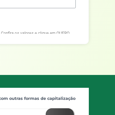
. Confira os valores e clique em QUERO
m nossos consultores.
Adiantamento ao proprietário
Avançar
om outras formas de capitalização