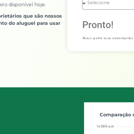
ro disponível hoje.
rietários que são nossos
Pronto!
nto do aluguel para usar
Aqui está sua simulação
CONHECER para falar co
Valor do aluguel
Comparação c