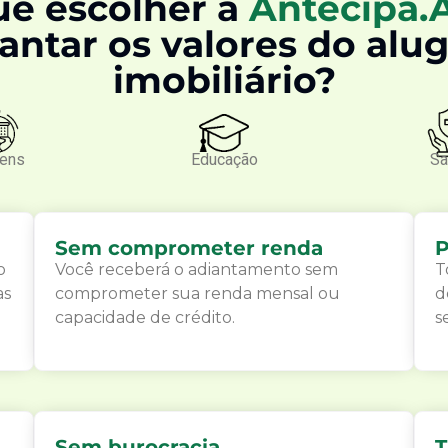
ue escolher a
Antecipa.
antar os valores do alu
imobiliário?
gens
Educação
Sa
Sem comprometer renda
P
o
Você receberá o adiantamento sem
T
as
comprometer sua renda mensal ou
d
capacidade de crédito.
s
Sem burocracia
T