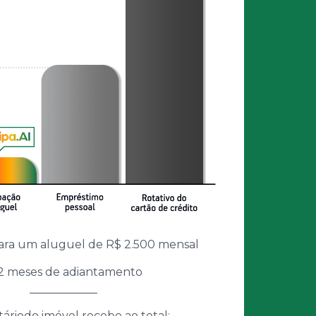
ara um aluguel de R$ 2.500 mensal
12 meses de adiantamento
____________
táriodo imóvel recebe ao total: