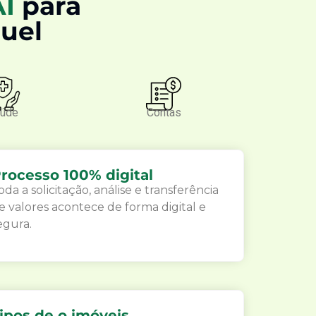
AI
para
guel
úde
Contas
rocesso 100% digital
oda a solicitação, análise e transferência
e valores acontece de forma digital e
egura.
ipos de o imóveis