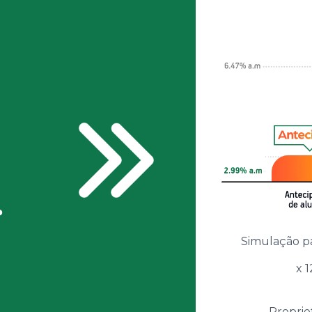
.
Simulação p
x 
Proprie