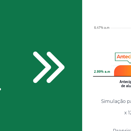
.
Simulação p
x 
Proprie