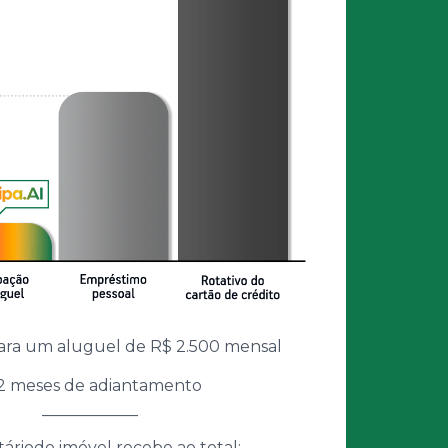
ara um aluguel de R$ 2.500 mensal
12 meses de adiantamento
____________
táriodo imóvel recebe ao total: