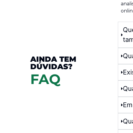
anali
onlin
Que
ta
Qu
AINDA TEM
DÚVIDAS?
Exi
FAQ
Qua
Em 
Qua