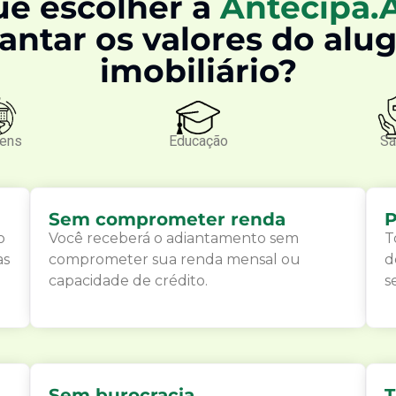
ue escolher a
Antecipa.
antar os valores do alu
imobiliário?
gens
Educação
Sa
Sem comprometer renda
P
o
Você receberá o adiantamento sem
T
as
comprometer sua renda mensal ou
d
capacidade de crédito.
s
Sem burocracia
T