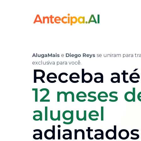
AlugaMais
e
Diego Reys
se uniram para t
exclusiva para você.
Receba até
12 meses d
aluguel
adiantados