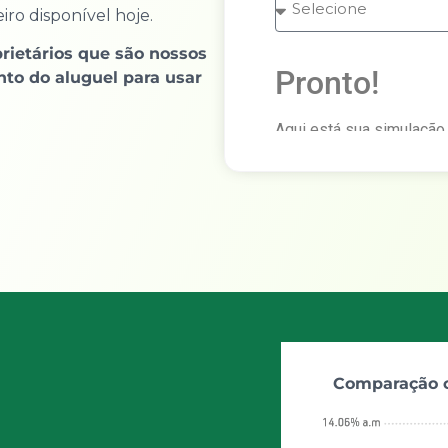
ro disponível hoje.
rietários que são nossos
Pronto!
nto do aluguel para usar
Aqui está sua simulação
CONHECER para falar co
Valor do aluguel
Comparação c