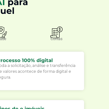
AI
para
guel
úde
Contas
rocesso 100% digital
oda a solicitação, análise e transferência
e valores acontece de forma digital e
egura.
ipos de o imóveis