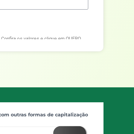
. Confira os valores e clique em QUERO
m nossos consultores.
Adiantamento ao proprietário
Avançar
om outras formas de capitalização