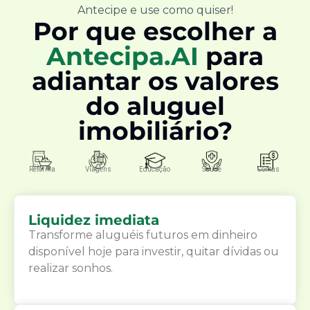
Antecipe e use como quiser!
Por que escolher a
Antecipa.AI
para
adiantar os valores
do aluguel
imobiliário?
Reforma
Viagens
Educação
Saúde
Contas
Liquidez imediata
Transforme aluguéis futuros em dinheiro
disponível hoje para investir, quitar dívidas ou
realizar sonhos.