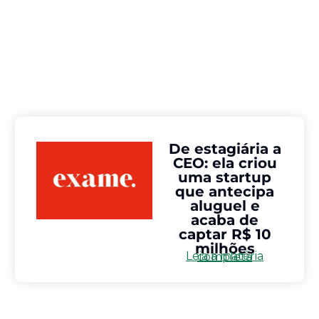
De estagiária a
CEO: ela criou
uma startup
que antecipa
aluguel e
acaba de
captar R$ 10
milhões
Leia a matéria completa