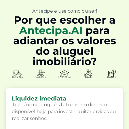
Antecipe e use como quiser!
Por que escolher a
Antecipa.AI
para
adiantar os valores
do aluguel
imobiliário?
Reforma
Viagens
Educação
Saúde
Contas
Liquidez imediata
Transforme aluguéis futuros em dinheiro
disponível hoje para investir, quitar dívidas ou
realizar sonhos.