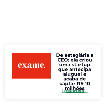
De estagiária a
CEO: ela criou
uma startup
que antecipa
aluguel e
acaba de
captar R$ 10
milhões
Leia a matéria completa