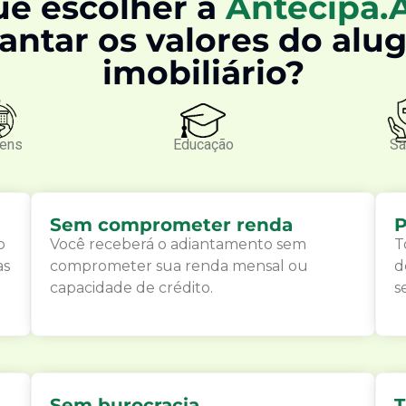
ue escolher a
Antecipa.
antar os valores do alu
imobiliário?
gens
Educação
Sa
Sem comprometer renda
P
o
Você receberá o adiantamento sem
T
as
comprometer sua renda mensal ou
d
capacidade de crédito.
s
Sem burocracia
T