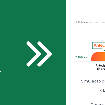
.
Simulação p
x 
Proprie