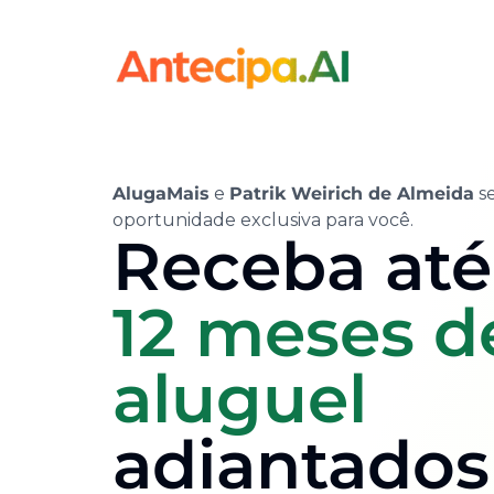
AlugaMais
e
Patrik Weirich de Almeida
se
oportunidade exclusiva para você.
Receba até
12 meses d
aluguel
adiantados