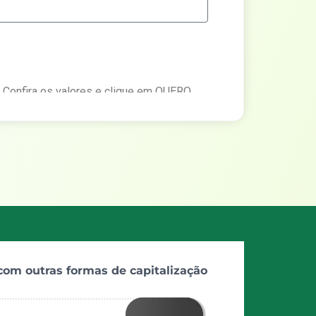
. Confira os valores e clique em QUERO
m nossos consultores.
Adiantamento ao proprietário
Avançar
om outras formas de capitalização