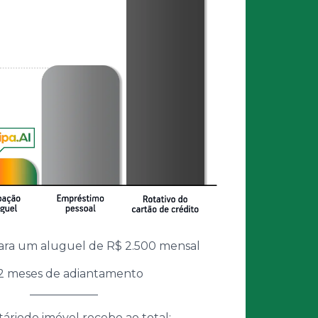
ara um aluguel de R$ 2.500 mensal
12 meses de adiantamento
____________
táriodo imóvel recebe ao total: