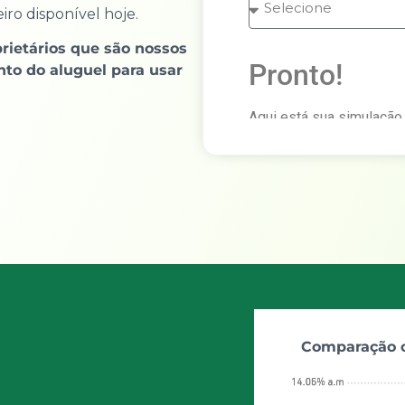
ro disponível hoje.
rietários que são nossos
Pronto!
nto do aluguel para usar
Aqui está sua simulação
CONHECER para falar co
Valor do aluguel
Comparação c