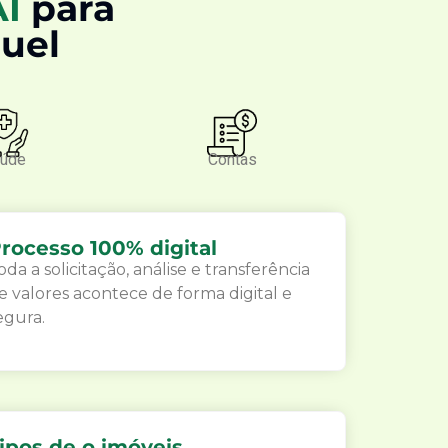
AI
para
guel
úde
Contas
rocesso 100% digital
oda a solicitação, análise e transferência
e valores acontece de forma digital e
egura.
ipos de o imóveis