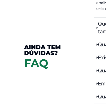
anali
onlin
Que
ta
Qu
AINDA TEM
DÚVIDAS?
Exi
FAQ
Qua
Em 
Qua