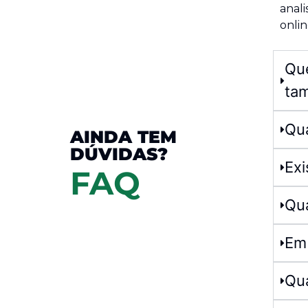
anali
onlin
Que
ta
Qu
AINDA TEM
DÚVIDAS?
Exi
FAQ
Qua
Em 
Qua