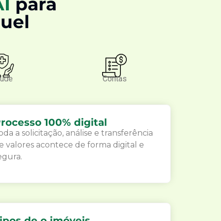
AI
para
guel
úde
Contas
rocesso 100% digital
oda a solicitação, análise e transferência
e valores acontece de forma digital e
egura.
ipos de o imóveis