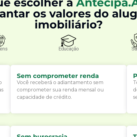
ue escolher a
Antecipa.
antar os valores do alu
imobiliário?
gens
Educação
Sa
Sem comprometer renda
P
o
Você receberá o adiantamento sem
T
as
comprometer sua renda mensal ou
d
capacidade de crédito.
s
Sem burocracia
T