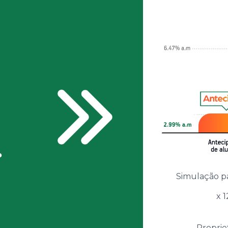
.
Simulação p
x 
Proprie