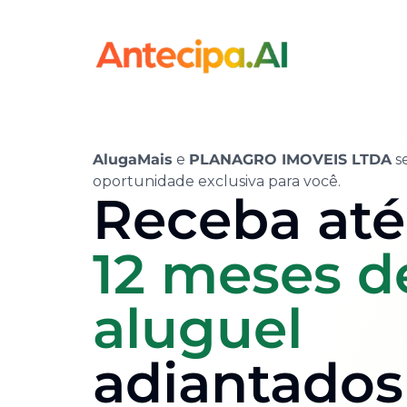
AlugaMais
e
PLANAGRO IMOVEIS LTDA
s
oportunidade exclusiva para você.
Receba até
12 meses d
aluguel
adiantados