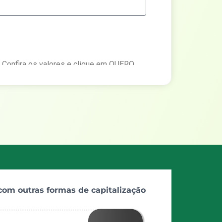
. Confira os valores e clique em QUERO
m nossos consultores.
Adiantamento ao proprietário
Avançar
om outras formas de capitalização