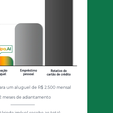
ara um aluguel de R$ 2.500 mensal
12 meses de adiantamento
____________
táriodo imóvel recebe ao total: