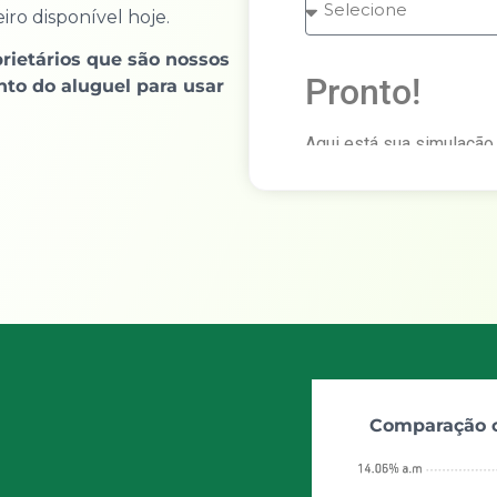
ro disponível hoje.
rietários que são nossos
Pronto!
nto do aluguel para usar
Aqui está sua simulação
CONHECER para falar co
Valor do aluguel
Comparação c