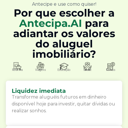
Antecipe e use como quiser!
Por que escolher a
Antecipa.AI
para
adiantar os valores
do aluguel
imobiliário?
Reforma
Viagens
Educação
Saúde
Contas
Liquidez imediata
Transforme aluguéis futuros em dinheiro
disponível hoje para investir, quitar dívidas ou
realizar sonhos.