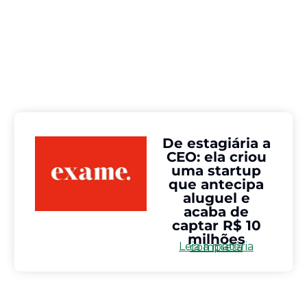
De estagiária a
CEO: ela criou
uma startup
que antecipa
aluguel e
acaba de
captar R$ 10
milhões
Leia a matéria completa